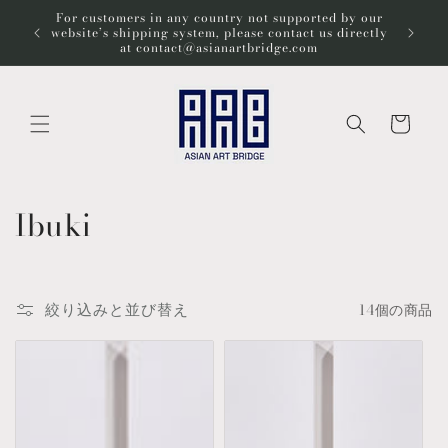
コンテ
For customers in any country not supported by our
ンツに
Wel
website’s shipping system, please contact us directly
進む
at contact@asianartbridge.com
カ
ー
ト
コ
Ibuki
レ
ク
絞り込みと並び替え
14個の商品
シ
ョ
ン