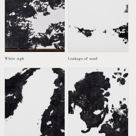
White sigh
Leakage of sand