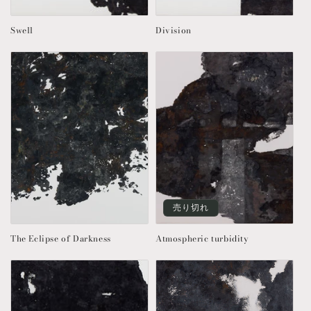
Swell
Division
売り切れ
The Eclipse of Darkness
Atmospheric turbidity