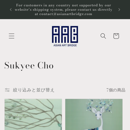
コンテ
For customers in any country not supported by our
ンツに
Wel
website’s shipping system, please contact us directly
進む
at contact@asianartbridge.com
カ
ー
ト
コ
Sukyee Cho
レ
ク
絞り込みと並び替え
7個の商品
シ
ョ
ン