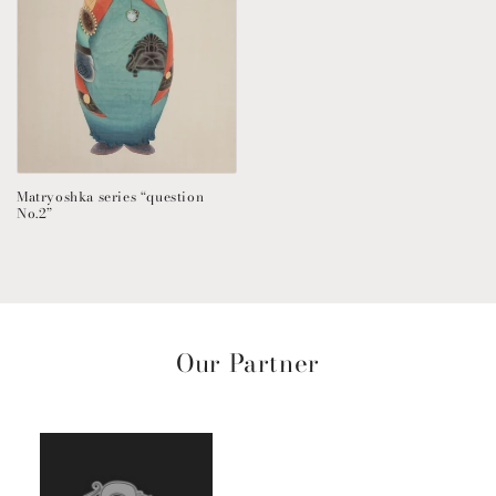
Matryoshka series “question
No.2”
Our Partner