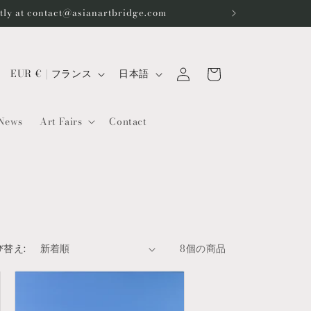
ctly at contact@asianartbridge.com
ロ
カ
グ
国
言
ー
EUR € | フランス
日本語
イ
/
語
ト
ン
地
News
Art Fairs
Contact
域
び替え:
8個の商品