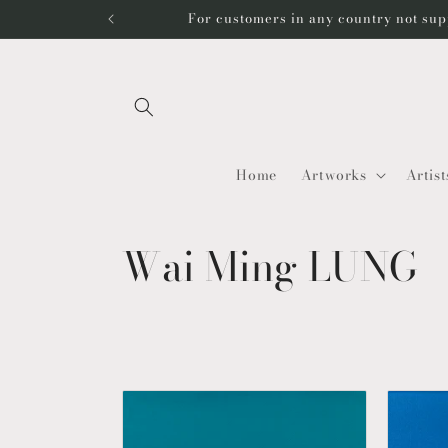
コンテ
For customers in any country not sup
ンツに
進む
Home
Artworks
Artist
コ
Wai Ming LUNG
レ
ク
シ