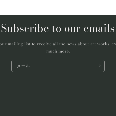
Subscribe to our emails
our mailing list to receive all the news about art works, e
much more.
メール