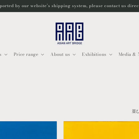
ported by our website’s shipping system, please contact us dire
s
Price range
About us
Exhibitions
Media & 
並