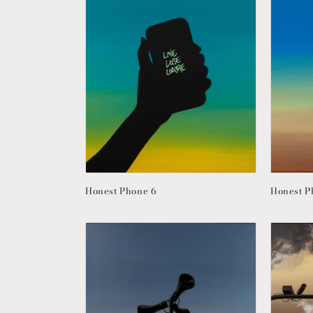
ョ
ン
:
Honest Phone 6
Honest P