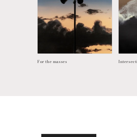
For the masses
Intersect