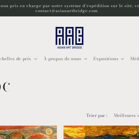
 non pris en charge par notre système d’expédition sur le site, v
contact@asianartbridge.com
chelles de prix
À propos de nous
Expositions
Méd
0€
Trier par :