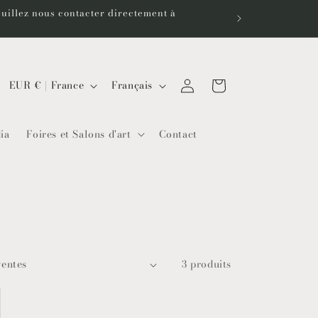
euillez nous contacter directement à
P
L
Connexion
Panier
EUR € | France
Français
a
a
y
n
ia
Foires et Salons d'art
Contact
s
g
/
u
r
e
é
g
i
3 produits
o
n