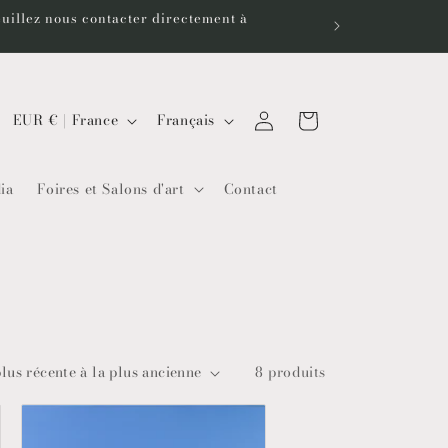
euillez nous contacter directement à
P
L
Connexion
Panier
EUR € | France
Français
a
a
y
n
ia
Foires et Salons d'art
Contact
s
g
/
u
r
e
é
g
i
8 produits
o
n