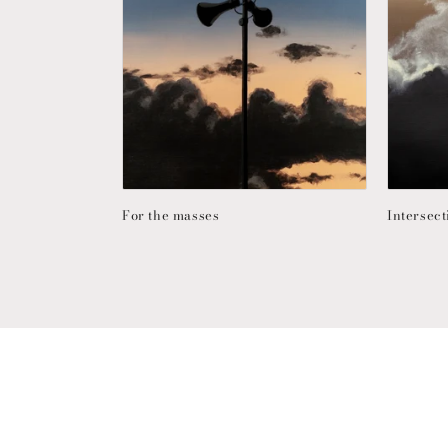
For the masses
Intersect