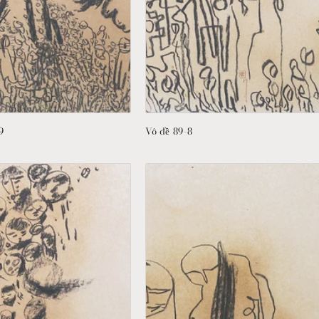
9
Vô đề 89-8