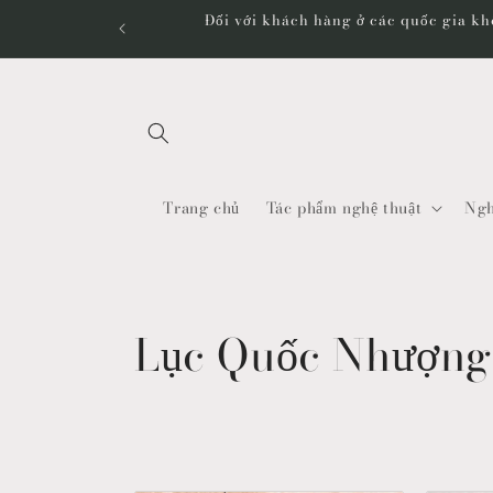
Chuyển
Đối với khách hàng ở các quốc gia khô
đến nội
dung
Trang chủ
Tác phẩm nghệ thuật
Ngh
B
Lục Quốc Nhượng
ộ
s