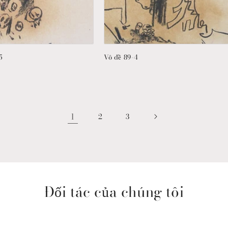
5
Vô đề 89-4
1
2
3
Đối tác của chúng tôi