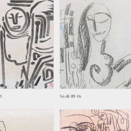
-3
Vô đề 89-16