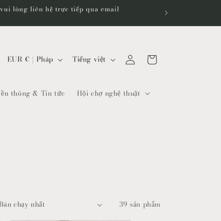
ui lòng liên hệ trực tiếp qua email
Đăng
Giỏ
Q
N
EUR € | Pháp
Tiếng việt
nhập
hàng
u
g
ố
ô
ền thông & Tin tức
Hội chợ nghệ thuật
c
n
g
n
i
g
a
ữ
/
k
h
39 sản phẩm
u