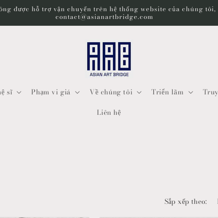
ng được hỗ trợ vận chuyển trên hệ thống website của chúng tôi, v
contact@asianartbridge.com
ệ sĩ
Phạm vi giá
Về chúng tôi
Triển lãm
Truy
Liên hệ
Sắp xếp theo: