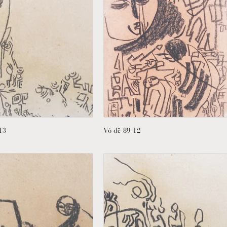
13
Vô đề 89-12