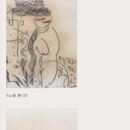
v
ự
c
Vô đề 89-15