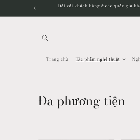
Chuyển
Đối với khách hàng ở các quốc gia khô
đến nội
dung
Trang chủ
Tác phẩm nghệ thuật
Ngh
B
Đa phương tiện
ộ
s