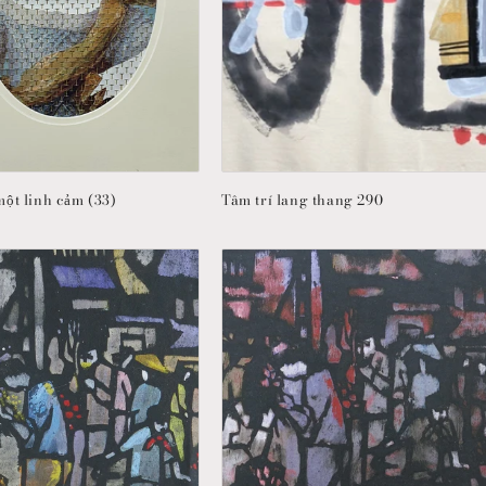
một linh cảm (33)
Tâm trí lang thang 290