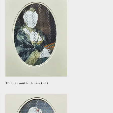
v
ự
c
Tôi thấy một linh cảm (24)