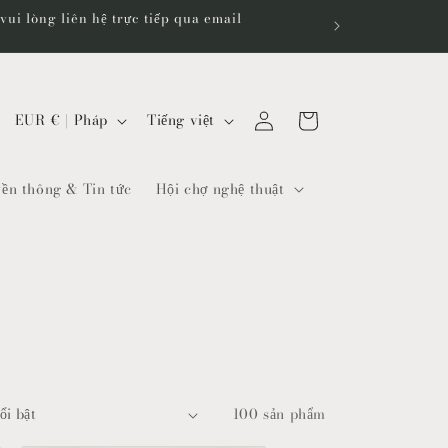
ui lòng liên hệ trực tiếp qua email
Đăng
Giỏ
Q
N
EUR € | Pháp
Tiếng việt
nhập
hàng
u
g
ố
ô
ền thông & Tin tức
Hội chợ nghệ thuật
c
n
g
n
i
g
a
ữ
/
k
h
100 sản phẩm
u