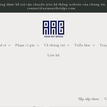
ng được hỗ trợ vận chuyển trên hệ thống website của chúng tôi, v
contact@asianartbridge.com
ệ sĩ
Phạm vi giá
Về chúng tôi
Triển lãm
Truy
Liên hệ
Sắp xếp theo: