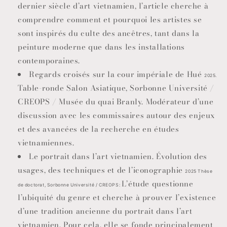
dernier siècle d’art vietnamien, l’article cherche à
comprendre comment et pourquoi les artistes se
sont inspirés du culte des ancêtres, tant dans la
peinture moderne que dans les installations
contemporaines.
Regards croisés sur la cour impériale de Hué
2025.
Table-ronde Salon Asiatique, Sorbonne Université /
CREOPS / Musée du quai Branly. Modérateur d’une
discussion avec les commissaires autour des enjeux
et des avancées de la recherche en études
vietnamiennes.
Le portrait dans l’art vietnamien. Évolution des
usages, des techniques et de l’iconographie
2025
Thèse
L’étude questionne
de doctorat, Sorbonne Université / CREOPS:
l’ubiquité du genre et cherche à prouver l’existence
d’une tradition ancienne du portrait dans l’art
vietnamien. Pour cela, elle se fonde principalement