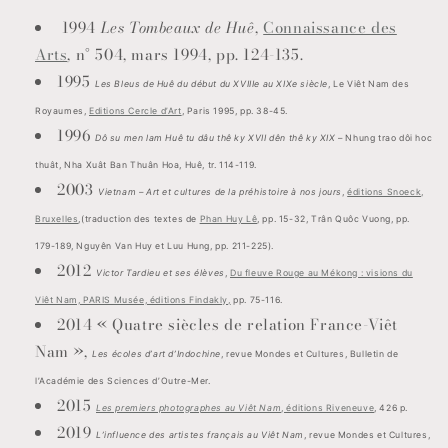
1994
Les Tombeaux de Huê
,
Connaissance des
Arts
, n° 504, mars 1994, pp. 124-135.
1995
Les Bleus de Huê du début du XVIIIe au XIXe siècle
, Le Viêt Nam des
Royaumes,
Editions Cercle d’Art
, Paris 1995, pp. 38-45.
1996
Dô su men lam Huê tu dâu thê ky XVII dên thê ky XIX
– Nhung trao dôi hoc
thuât, Nha Xuât Ban Thuân Hoa, Huê, tr. 114-119.
2003
Vietnam – Art et cultures de la préhistoire à nos jours
,
éditions Snoeck,
Bruxelles
,(traduction des textes de
Phan Huy Lê
, pp. 15-32, Trân Quôc Vuong, pp.
179-189, Nguyên Van Huy et Luu Hung, pp. 211-225).
2012
Victor Tardieu et ses élèves
,
Du fleuve Rouge au Mékong : visions du
Viêt Nam, PARIS Musée, éditions Findakly,
pp. 75-116.
2014 « Quatre siècles de relation France-Viêt
Nam »,
Les écoles d’art d’Indochine
, revue Mondes et Cultures, Bulletin de
l’Académie des Sciences d’Outre-Mer.
2015
Les premiers photographes au Viêt Nam
, éditions Riveneuve
, 426 p.
2019
L’influence des artistes français au Viêt Nam
, revue Mondes et Cultures,