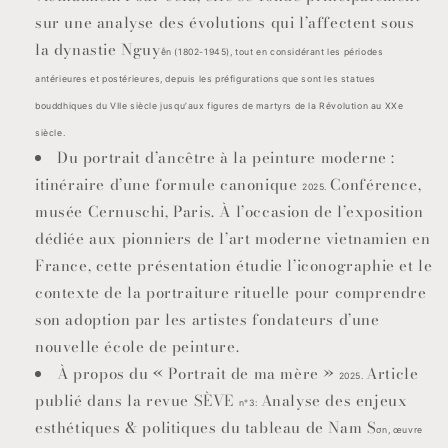
sur une analyse des évolutions qui l’affectent sous
la dynastie Nguy
ễ
n (1802-1945), tout en considérant les périodes
antérieures et postérieures, depuis les préfigurations que sont les statues
bouddhiques du VIIe siècle jusqu’aux figures de martyrs de la Révolution au XXe
siècle.
Du portrait d’ancêtre à la peinture moderne :
itinéraire d’une formule canonique
Conférence,
2025.
musée Cernuschi, Paris. À l’occasion de l’exposition
dédiée aux pionniers de l’art moderne vietnamien en
France, cette présentation étudie l’iconographie et le
contexte de la portraiture rituelle pour comprendre
son adoption par les artistes fondateurs d’une
nouvelle école de peinture.
À propos du « Portrait de ma mère »
Article
2025.
publié dans la revue SÈVE
Analyse des enjeux
n°3:
esthétiques & politiques du tableau de Nam S
ơ
n, œuvre