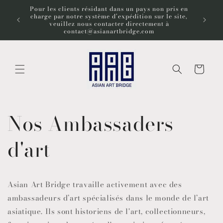
et
Pour les clients résidant dans un pays non pris en
passer
charge par notre système d’expédition sur le site,
Bienve
au
veuillez nous contacter directement à
contenu
contact@asianartbridge.com
Panier
Nos Ambassaders
d'art
Asian Art Bridge travaille activement avec des
ambassadeurs d’art spécialisés dans le monde de l’art
asiatique. Ils sont historiens de l'art, collectionneurs,