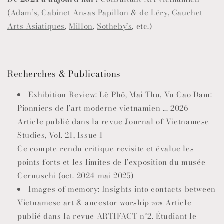
(
Adam’s
,
Cabinet Ansas Papillon & de Léry
,
Gauchet
Arts Asiatiques
,
Millon
,
Sotheby’s
, etc.)
Recherches & Publications
Exhibition Review: Lê-Phô, Mai-Thu, Vu Cao Dam:
Pionniers de l’art moderne vietnamien ...
2026
Article publié dans la revue Journal of Vietnamese
Studies, Vol. 21, Issue 1
Ce compte-rendu critique revisite et évalue les
points forts et les limites de l’exposition du musée
Cernuschi (oct. 2024-mai 2025)
Images of memory: Insights into contacts between
Vietnamese art & ancestor worship
Article
2025.
publié dans la revue ARTIFACT n°2. Étudiant le